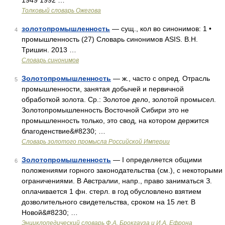
1949 1992 …
Толковый словарь Ожегова
золотопромышленность
— сущ., кол во синонимов: 1 •
4
промышленность (27) Словарь синонимов ASIS. В.Н.
Тришин. 2013 …
Словарь синонимов
Золотопромышленность
— ж., часто с опред. Отрасль
5
промышленности, занятая добычей и первичной
обработкой золота. Ср.: Золотое дело, золотой промысел.
Золотопромышленность Восточной Сибири это не
промышленность только, это свод, на котором держится
благоденствие&#8230; …
Словарь золотого промысла Российской Империи
Золотопромышленность
— I определяется общими
6
положениями горного законодательства (см.), с некоторыми
ограничениями. В Австралии, напр., право заниматься З.
оплачивается 1 фн. стерл. в год обусловлено взятием
дозволительного свидетельства, сроком на 15 лет. В
Новой&#8230; …
Энциклопедический словарь Ф.А. Брокгауза и И.А. Ефрона