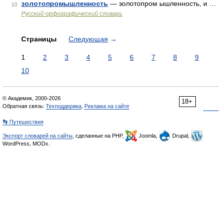
золотопромышленность
— золотопром ышленность, и …
10
Русский орфографический словарь
Страницы
Следующая
→
1
2
3
4
5
6
7
8
9
10
© Академик, 2000-2026
18+
Обратная связь:
Техподдержка
,
Реклама на сайте
👣 Путешествия
Экспорт словарей на сайты
, сделанные на PHP,
Joomla,
Drupal,
WordPress, MODx.